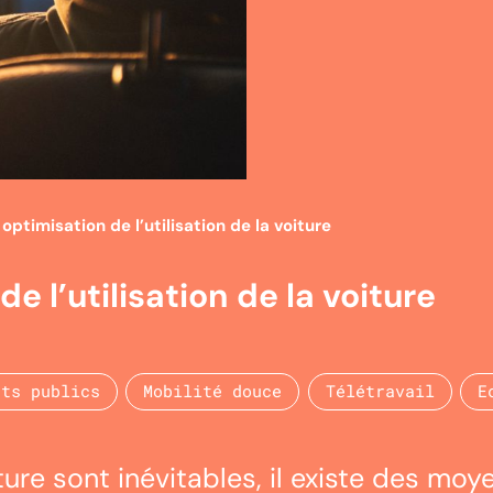
optimisation de l’utilisation de la voiture
e l’utilisation de la voiture
rts publics
Mobilité douce
Télétravail
E
ure sont inévitables, il existe des moy