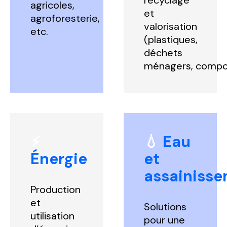
recyclage
agricoles,
et
agroforesterie
,
valorisation
etc.
(plastiques,
déchets
ménagers,
compo
⚡
💧
Eau
Énergie
et
assainiss
Production
et
Solutions
utilisation
pour une