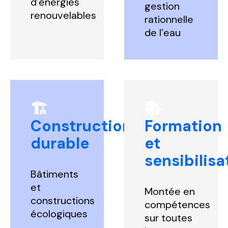
d’énergies
gestion
renouvelables
rationnelle
de l’eau
🏗️
📚
Construction
Formation
durable
et
sensibilisa
Bâtiments
et
Montée en
constructions
compétences
éco
logiques
sur toutes