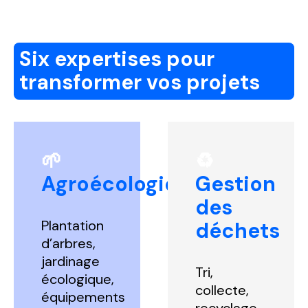
Six expertises pour
transformer vos projets
🌱
♻️
Agroécologie
Gestion
des
Plantation
déchets
d’arbres,
jardinage
Tri,
écologique,
c
ollecte,
équipements