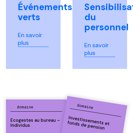
Événements
Sensibilisa
verts
du
personnel
En savoir
plus
En savoir
plus
domaine
domaine
Investissem
ents et
Ecogestes au bureau –
fonds de pension
Individus