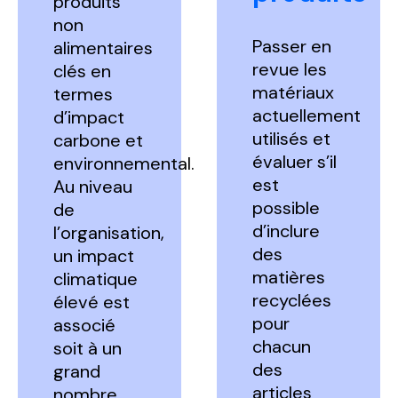
produits
non
Passer en
alimentaires
revue les
clés en
matériaux
termes
actuellement
d’impact
utilisés et
carbone et
évaluer s’il
environnemental.
est
Au niveau
possible
de
d’inclure
l’organisation,
des
un impact
matières
climatique
recyclées
élevé est
pour
associé
chacun
soit à un
des
grand
articles
nombre