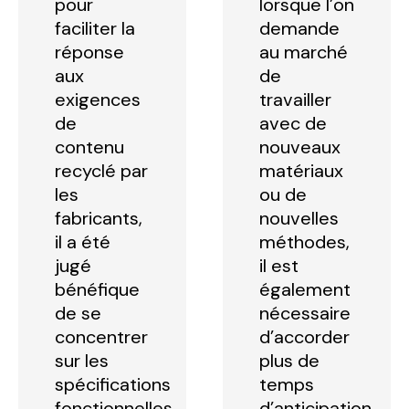
pour
lorsque l’on
faciliter la
demande
réponse
au marché
aux
de
exigences
travailler
de
avec de
contenu
nouveaux
recyclé par
matériaux
les
ou de
fabricants,
nouvelles
il a été
méthodes,
jugé
il est
bénéfique
également
de se
nécessaire
concentrer
d’accorder
sur les
plus de
spécifications
temps
fonctionnelles
d’anticipation