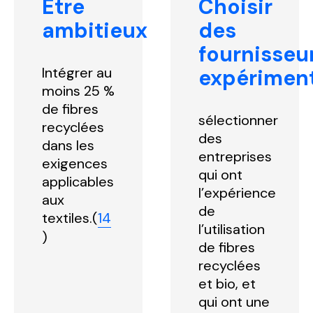
Etre
Choisir
éliminer les dommages causés par leur
d’informations, consultez la section sur les
ambitieux
des
production. La GRS comprend un
normes de durabilité.(
8
)
fournisseu
pourcentage minimum de contenu recyclé
plus élevé (50%) et des exigences sociales
Intégrer au
expérimen
et environnementales supplémentaires liées
moins 25 %
au traitement et à l’utilisation de produits
de fibres
sélectionner
chimiques.(
17
)
recyclées
des
dans les
entreprises
exigences
qui ont
applicables
l’expérience
aux
de
textiles.(
14
l’utilisation
)
de fibres
recyclées
et bio, et
qui ont une