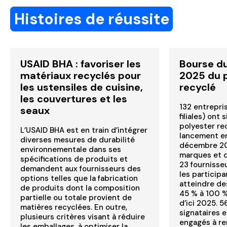
Histoires de réussite
USAID BHA : favoriser les
Bourse du 
matériaux recyclés pour
2025 du 
les ustensiles de cuisine,
recyclé
les couvertures et les
132 entrepri
seaux
filiales) ont 
polyester re
L’USAID BHA est en train d’intégrer
lancement en
diverses mesures de durabilité
décembre 202
environnementale dans ses
marques et d
spécifications de produits et
23 fournisseu
demandent aux fournisseurs des
les particip
options telles que la fabrication
atteindre des
de produits dont la composition
45 % à 100 %
partielle ou totale provient de
d’ici 2025. 5
matières recyclées. En outre,
signataires 
plusieurs critères visant à réduire
engagés à r
les emballages, à optimiser la